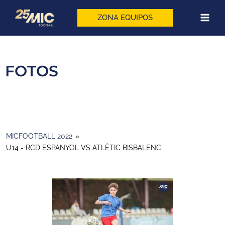
Vés
al
ZONA EQUIPOS
contingut
FOTOS
MICFOOTBALL 2022
»
U14 - RCD ESPANYOL VS ATLÈTIC BISBALENC