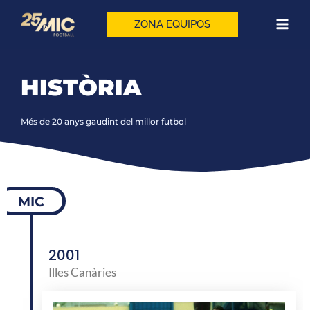
Vés
al
ZONA EQUIPOS
contingut
HISTÒRIA
Més de 20 anys gaudint del millor futbol
MIC
2001
Illes Canàries