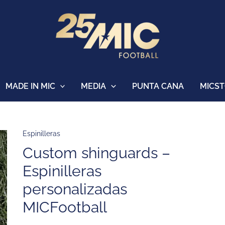
MADE IN MIC
MEDIA
PUNTA CANA
MICS
Rango
Espinilleras
Custom
de
shinguards
Custom shinguards –
precios:
-
Espinilleras
desde
Espinilleras
35,00 €
personalizadas
personalizadas
hasta
MICFootball
40,00 €
MICFootball
cantidad