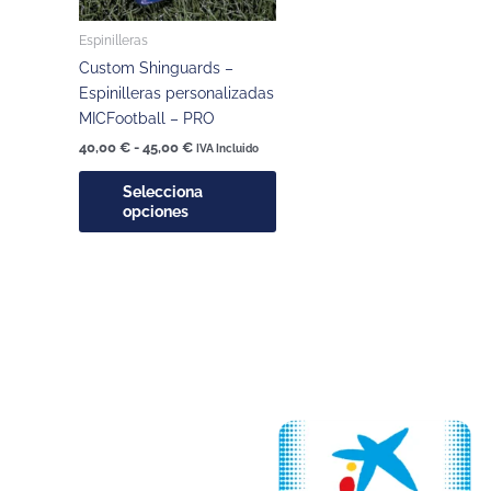
se
pueden
Espinilleras
elegir
Custom Shinguards –
en
Espinilleras personalizadas
la
MICFootball – PRO
página
40,00
€
-
45,00
€
IVA Incluido
de
producto
Selecciona
opciones