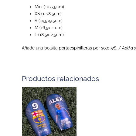
Mini (10×7,5cm)
XS (12×8,5cm)
S (14,5×9,5cm)
M (16,5×11 cm)
L (18,5×12,5cm)
Añade una bolsita portaespinilleras por solo 5€. /
Add a s
Productos relacionados
Rango
Este
de
producto
precios:
desde
tiene
40,00 €
múltiples
hasta
variantes.
45,00 €
Las
opciones