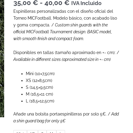
35,00
€
-
40,00
€
IVA Incluido
Espinilleras personalizadas con el diseño oficial del
Torneo MICFootball. Modelo básico, con acabado liso
y goma compacta. /
Custom shin guards with the
official MICFootball Tournament design. BASIC model,
with smooth finish and compact foam.
Disponibles en tallas (tamaño aproximado en +- cm): /
Available in different sizes (aproximated size in +- cm)
Mini (10×7,5cm)
XS (12×8,5cm)
S (14,5×9,5cm)
M (16,5×11 cm)
L (18,5×12,5cm)
Añade una bolsita portaespinilleras por solo 5€. /
Add
a shin guard bag for only 5€