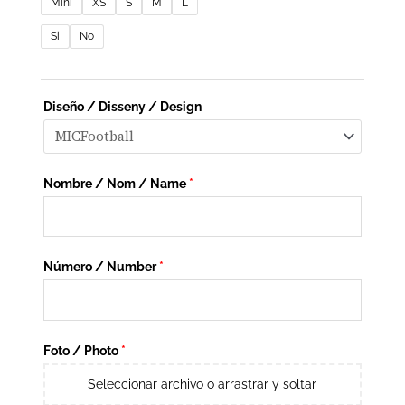
Mini
XS
S
M
L
Si
No
Diseño / Disseny / Design
Nombre / Nom / Name
*
Número / Number
*
Foto / Photo
*
Seleccionar archivo o arrastrar y soltar