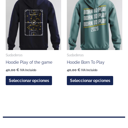
producto
product
tiene
tiene
múltiples
múltipl
variantes.
variante
Las
Las
opciones
opcione
se
se
pueden
pueden
Sudaderas
Sudaderas
elegir
elegir
Hoodie Play of the game
Hoodie Born To Play
en
en
la
la
40,00
€
40,00
€
IVA Incluido
IVA Incluido
página
página
Seleccionar opciones
Seleccionar opciones
de
de
producto
product