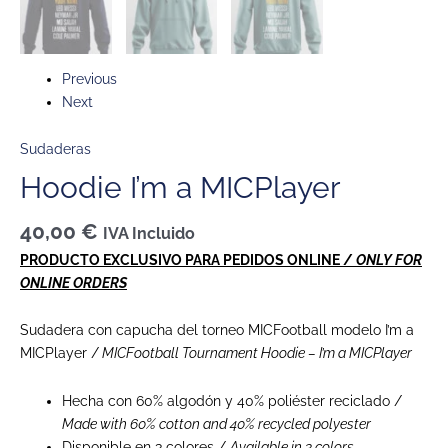
Previous
Next
Sudaderas
Hoodie I’m a MICPlayer
40,00
€
IVA Incluido
PRODUCTO EXCLUSIVO PARA PEDIDOS ONLINE /
ONLY FOR
ONLINE ORDERS
Sudadera con capucha del torneo MICFootball modelo I’m a
MICPlayer /
MICFootball Tournament Hoodie – I’m a MICPlayer
Hecha con 60% algodón y 40% poliéster reciclado /
Made with 60% cotton and 40% recycled polyester
Disponible en 3 colores /
Available in 3 colors