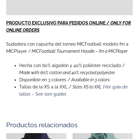
Información adicional
PRODUCTO EXCLUSIVO PARA PEDIDOS ONLINE /
ONLY FOR
ONLINE ORDERS
Sudadera con capucha del torneo MICFootball modelo I’m a
MICPlayer /
MICFootball Tournament Hoodie – I’m a MICPlayer
Hecha con 60% algodón y 40% poliéster reciclado /
Made with 60% cotton and 40% recycled polyester
Disponible en 3 colores /
Available in 3 colors
Tallas de la XS a la XXL /
Sizes XS to XXL
(
Ver guía de
tallas – See size guide
)
Productos relacionados
Este
Este