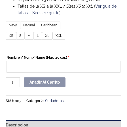
Tallas de la XS a la XXL /
Sizes XS to XXL
(
Ver guía de
tallas – See size guide
)
Navy
Natural
Caribbean
XS
S
M
L
XL
XXL
Nombre / Nom / Name (Max. 20 car.)
*
Añadir Al Carrito
SKU:
007
Categoría:
Sudaderas
Descripción