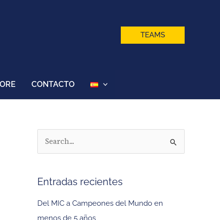
TEAMS
TORE
CONTACTO
B
u
s
Entradas recientes
c
a
Del MIC a Campeones del Mundo en
r
menos de 5 años