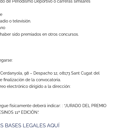
ado de Periodismo Deportivo o carreras similares
se
radio o televisión.
ano
haber sido premiados en otros concursos.
egarse:
 Cerdanyola, 98 – Despacho 12, 08173 Sant Cugat del
e finalización de la convocatoria.
eo electrónico dirigido a la dirección:
tregue físicamente deberá indicar: : “JURADO DEL PREMIO
SINOS 11ª EDICIÓN
”.
S BASES LEGALES AQUÍ