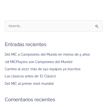
B
u
s
Entradas recientes
c
a
Del MIC a Campeones del Mundo en menos de 5 años
r
¡18 MICPlayers son Campeones del Mundo!
p
Camino al 2027: más de 150 equipos ya inscritos
o
Los clásicos antes de ‘El Clásico’
r
Del MIC al primer nivel mundial
:
Comentarios recientes