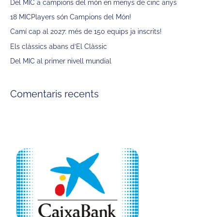
Del MIC a campions del món en menys de cinc anys
:
18 MICPlayers són Campions del Món!
Camí cap al 2027: més de 150 equips ja inscrits!
Els clàssics abans d’El Clàssic
Del MIC al primer nivell mundial
Comentaris recents