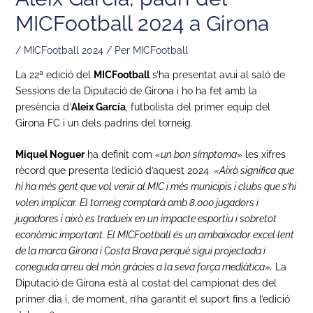
MICFootball 2024 a Girona
/
MICFootball 2024
/ Per
MICFootball
La 22ª edició del
MICFootball
s’ha presentat avui al saló de
Sessions de la Diputació de Girona i ho ha fet amb la
presència d’
Aleix García
, futbolista del primer equip del
Girona FC i un dels padrins del torneig.
Miquel Noguer
ha definit com
«un bon símptoma»
les xifres
rècord que presenta l’edició d’aquest 2024.
«Això significa que
hi ha més gent que vol venir al MIC i més municipis i clubs que s’hi
volen implicar. El torneig comptarà amb 8.000 jugadors i
jugadores i això es tradueix en un impacte esportiu i sobretot
econòmic important. El MICFootball és un ambaixador excel·lent
de la marca Girona i Costa Brava perquè sigui projectada i
coneguda arreu del món gràcies a la seva força mediàtica».
La
Diputació de Girona està al costat del campionat des del
primer dia i, de moment, n’ha garantit el suport fins a l’edició