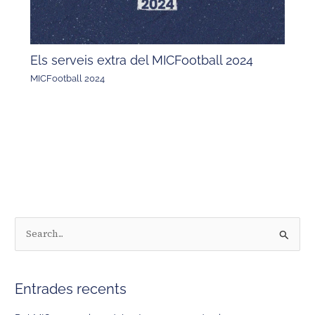
Els serveis extra del MICFootball 2024
MICFootball 2024
C
e
r
Entrades recents
c
a