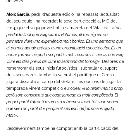
del 2026.
Aleix Garcia,
padrí d’aquesta edició, ha repassat l’actualitat
del seu equip i ha recordat la seva participació al MIC del
2014, que el va jugar vestint la samarreta del Vila-real.
«Tot i
perdre la final que vaig viure a Palamós, el torneig em va
permetre viure una experiència molt bonica. És una setmana que
et permet gaudir gràcies a una organització espectacular. És un
honor formar-ne part i ser padrí i me’n recordo els nervis que vaig
viure els dies previs de viure la setmana del torneig».
Després de
rememorar els seus inicis futbolístics i subratllar el suport
dels seus pares, també ha valorat el partit que el Girona
jugarà dissabte al camp del Getafe i les opcions de jugar la
temporada vinent competició europea:
«Ho tenim molt a prop,
però som conscients que cada jornada és molt complicada. El
proper partit l’afrontem amb la màxima il·lusió, tot i que sabem
que serà un partit dur perquè el seu estil de joc no ens ajuda
molt».
L’esdeveniment també ha comptat amb la participació del