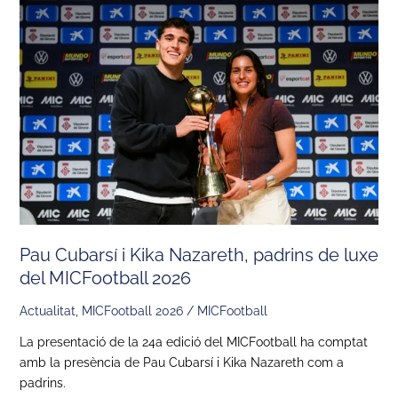
Cubarsí
i
Kika
Nazareth,
padrins
de
luxe
del
MICFootball
2026
Pau Cubarsí i Kika Nazareth, padrins de luxe
del MICFootball 2026
Actualitat
,
MICFootball 2026
/
MICFootball
La presentació de la 24a edició del MICFootball ha comptat
amb la presència de Pau Cubarsí i Kika Nazareth com a
padrins.