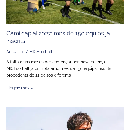
ja
inscrits!
Camí cap al 2027: més de 150 equips ja
inscrits!
Actualitat
/
MICFootball
A falta d’uns mesos per començar una nova edició, el
MICFootball ja compta amb més de 150 equips inscrits
procedents de 22 països diferents.
Llegeix més »
Del
MIC
al
primer