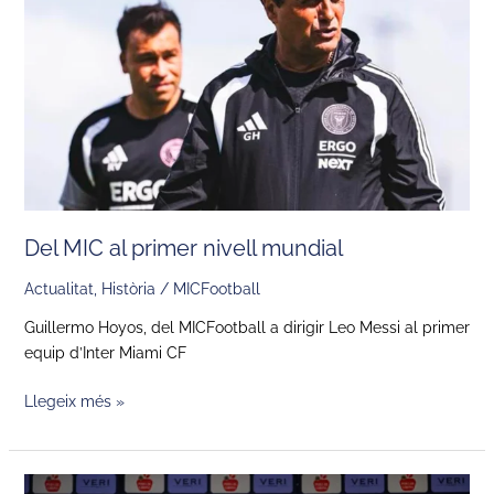
nivell
mundial
Del MIC al primer nivell mundial
Actualitat
,
Història
/
MICFootball
Guillermo Hoyos, del MICFootball a dirigir Leo Messi al primer
equip d’Inter Miami CF
Llegeix més »
Pau