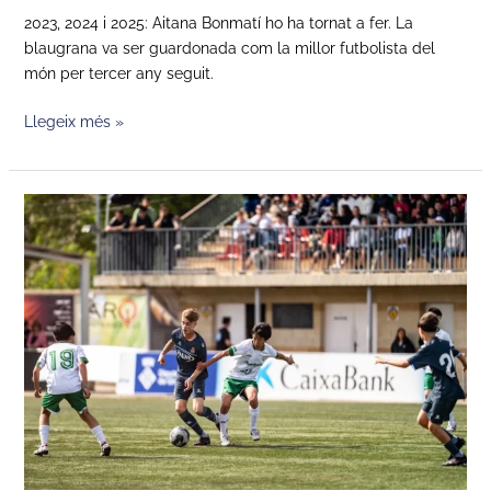
2023, 2024 i 2025: Aitana Bonmatí ho ha tornat a fer. La
blaugrana va ser guardonada com la millor futbolista del
món per tercer any seguit.
Llegeix més »
El
MICFootball
supera
els
300
equips
inscrits
pel
2026