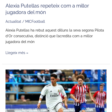
Alexia Putellas repeteix com a millor
jugadora del món
Actualitat
/
MICFootball
Alexia Putellas ha rebut aquest dilluns la seva segona Pilota
d’Or consecutiva, distinció que l’acredita com a millor
jugadora del món
Llegeix més »
El
derbi
madrileny,
un
partit
amb
història