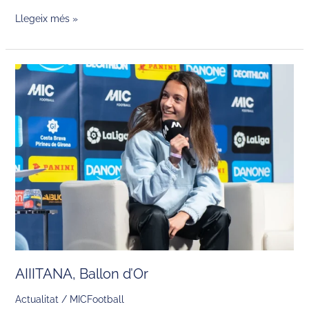
Llegeix més »
AIIITANA,
Ballon
d’Or
AIIITANA, Ballon d’Or
Actualitat
/
MICFootball