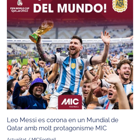
es
corona
en
un
Mundial
de
Qatar
amb
molt
protagonisme
MIC
Leo Messi es corona en un Mundial de
Qatar amb molt protagonisme MIC
Actualitat
/
MICFootball