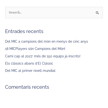
C
e
r
Entrades recents
c
a
Del MIC a campions del món en menys de cinc anys
:
18 MICPlayers són Campions del Món!
Camí cap al 2027: més de 150 equips ja inscrits!
Els clàssics abans d’El Clàssic
Del MIC al primer nivell mundial
Comentaris recents