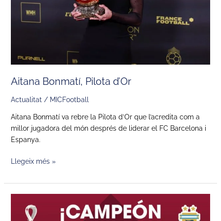
Aitana Bonmatí, Pilota d’Or
Actualitat
/
MICFootball
Aitana Bonmatí va rebre la Pilota d’Or que l’acredita com a
millor jugadora del món després de liderar el FC Barcelona i
Espanya.
Llegeix més »
Leo
Messi