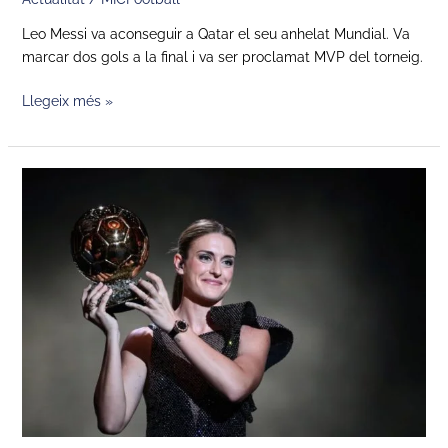
Leo Messi va aconseguir a Qatar el seu anhelat Mundial. Va
marcar dos gols a la final i va ser proclamat MVP del torneig.
Llegeix més »
Alexia
Putellas
repeteix
com
a
millor
jugadora
del
món