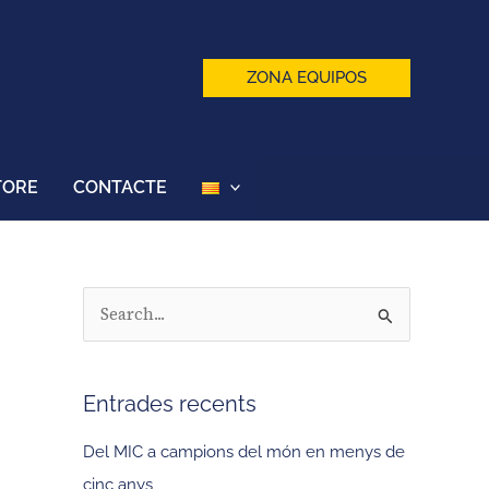
ZONA EQUIPOS
TORE
CONTACTE
C
e
r
Entrades recents
c
a
Del MIC a campions del món en menys de
:
cinc anys