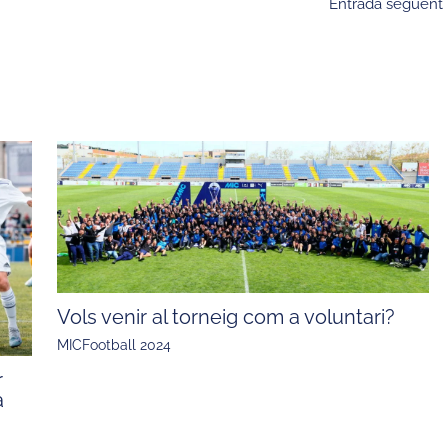
Entrada següent
Vols venir al torneig com a voluntari?
MICFootball 2024
r
a