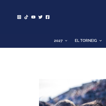
Vés
al
contingut
2027
EL TORNEIG