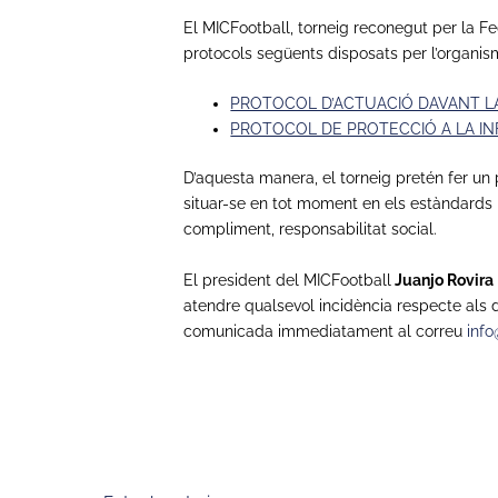
El MICFootball, torneig reconegut per la Fed
protocols següents disposats per l’organis
PROTOCOL D’ACTUACIÓ DAVANT L
PROTOCOL DE PROTECCIÓ A LA IN
D’aquesta manera, el torneig pretén fer u
situar-se en tot moment en els estàndards mé
compliment, responsabilitat social.
El president del MICFootball
Juanjo Rovira
atendre qualsevol incidència respecte als 
comunicada immediatament al correu
inf