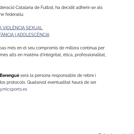
eració Catalana de Futbol, ​​ha decidit adherir-se als
me federatiu:
A VIOLÈNCIA SEXUAL
FÀNCIA I ADOLESCÈNCIA
n pas més en el seu compromís de millora contínua per
s alts en matèria d’integritat, ètica, professionalitat,
 Berengué
serà la persona responsable de rebre i
dos protocols. Qualsevol eventualitat haurà de ser
o@micsports.es