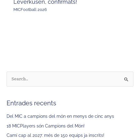
Leverkusen, confirmats!
MICFootball 2026
C
e
r
Entrades recents
c
a
Del MIC a campions del món en menys de cinc anys
:
18 MICPlayers són Campions del Món!
Camí cap al 2027: més de 150 equips ja inscrits!