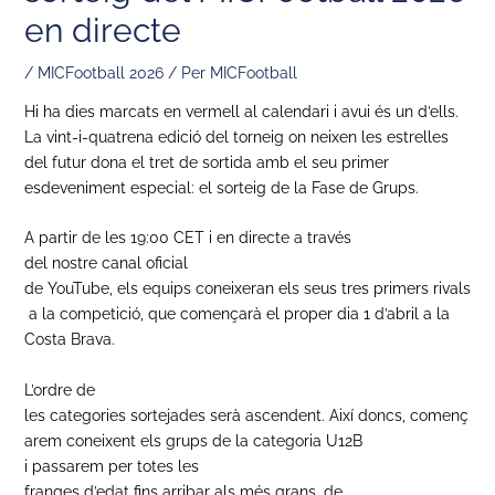
en directe
/
MICFootball 2026
/ Per
MICFootball
Hi ha dies marcats en vermell al calendari i avui és un d’ells.
La vint-i-quatrena edició del torneig on neixen les estrelles
del futur dona el tret de sortida amb el seu primer
esdeveniment especial: el sorteig de la Fase de Grups.
A partir de les 19:00 CET i en directe a través
del nostre canal oficial
de YouTube, els equips coneixeran els seus tres primers rivals
a la competició, que començarà el proper dia 1 d’abril a la
Costa Brava.
L’ordre de
les categories sortejades serà ascendent. Així doncs, començ
arem coneixent els grups de la categoria U12B
i passarem per totes les
franges d’edat fins arribar als més grans, de