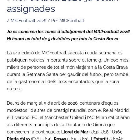
assignades
/
MICFootball 2026
/ Per
MICFootball
Ja es coneixen les zones d´allotjament del MICFootball 2026.
Hi haurà un total de 5 dividides per tota la Costa Brava.
La 24a edició de MICFootball s’acosta i cada setmana es
publiquen notícies importants sobre el torneig. Un cop més,
milers de persones de tot el món viatjaran a la Costa Brava
durant la Setmana Santa per gaudir del futbol, però també
de la gastronomia i dels llocs encantadors que la zona
ofereix.
Del 31 de març al 5 d’abril de 2026, centenars d’equips
modestos i d’altres de prestigi mundial com el Reial Madrid,
el Liverpool FC, el Manchester United i l’AC Milan s’allotjaran
als diferents municipis de la Diputació de Girona que
coneixerem a continuació:
Lloret de Mar
(U19, U18 i U16);
Platja d’Aro
(F16 i U14);
Roses
(U15 i U13);
L’Estartit
(U12A);