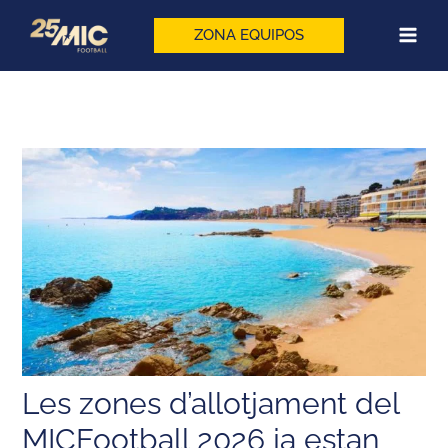
Vés
al
ZONA EQUIPOS
contingut
Les zones d’allotjament del
MICFootball 2026 ja estan