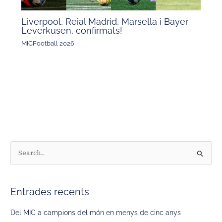
Liverpool, Reial Madrid, Marsella i Bayer
Leverkusen, confirmats!
MICFootball 2026
C
e
r
Entrades recents
c
a
Del MIC a campions del món en menys de cinc anys
: