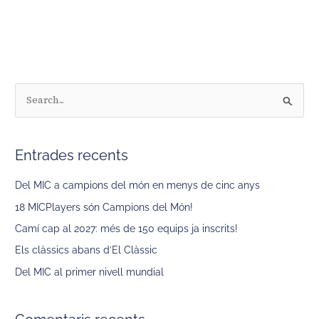
C
e
r
Entrades recents
c
a
Del MIC a campions del món en menys de cinc anys
:
18 MICPlayers són Campions del Món!
Camí cap al 2027: més de 150 equips ja inscrits!
Els clàssics abans d’El Clàssic
Del MIC al primer nivell mundial