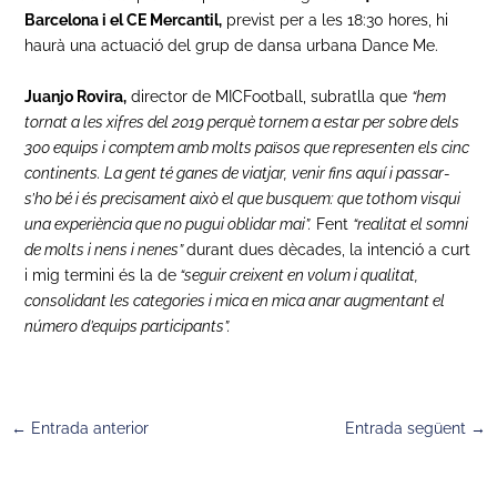
Barcelona i el CE Mercantil,
previst per a les 18:30 hores, hi
haurà una actuació del grup de dansa urbana Dance Me.
Juanjo Rovira,
director de MICFootball, subratlla que
“hem
tornat a les xifres del 2019 perquè tornem a estar per sobre dels
300 equips i comptem amb molts països que representen els cinc
continents. La gent té ganes de viatjar,
venir fins aquí i passar-
s’ho bé i és precisament això el que busquem: que tothom visqui
una experiència que no pugui oblidar mai”.
Fent
“realitat el somni
de molts i nens i nenes”
durant dues dècades, la intenció a curt
i mig termini és la de
“seguir creixent en volum i qualitat,
consolidant les categories i mica en mica anar augmentant el
número d’equips participants”.
←
Entrada anterior
Entrada següent
→