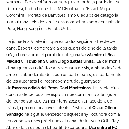
setmana. Per escalfar motors, aquesta tarda (a partir de les
16 hores), tindrà lloc el Pre-MICFootball a l’Estadi Miquel
Coromina i Morató de Banyoles, amb 6 equips de categoria
infantil (U14): els dos amfitrions competiran amb conjunts de
Perú, Hong Kong i els Estats Units.
La jornada a Vilatenim, que es podrà seguir en directe pel
canal Esport3, començarà a dos quarts de cinc de la tarda
(16:30 hores) amb el partit de categoria
U12A entre el Real
Madrid CF i l’Albion SC San Diego (Estats Units).
La cerimònia
d’inauguració tindrà lloc a tres quarts de sis, amb la desfilada
amb els abanderats dels equips participants, els parlaments
de les autoritats i el reconeixement del guanyador
de
l’onzena edició del Premi Dani Montesinos.
Es tracta d’un
concurs de periodisme esportiu que commemora la figura
del periodista, que va morir l’any 2012 en un accident de
trànsit, i promociona joves talents. L’estudiant
Oscar Ollero
Santiago
ha sigut el vencedor d’aquest any i obtindrà com a
recompensa unes pràctiques al canal de televisió GOL Play.
Abans de la disputa del partit de categoria
U14 entre el FC