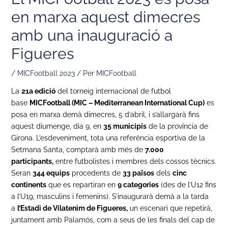
en marxa aquest dimecres
amb una inauguració a
Figueres
/
MICFootball 2023
/ Per
MICFootball
La
21a edició
del torneig internacional de futbol
base
MICFootball (MIC – Mediterranean International Cup)
es
posa en marxa demà dimecres, 5 d’abril, i s’allargarà fins
aquest diumenge, dia 9, en
35 municipis
de la província de
Girona. L’esdeveniment, tota una referència esportiva de la
Setmana Santa, comptarà amb més de
7.000
participants,
entre futbolistes i membres dels cossos tècnics.
Seran
344 equips
procedents de
33 països
dels
cinc
continents
que es repartiran en
9 categories
(des de l’U12 fins
a l’U19, masculins i femenins). S’inaugurarà demà a la tarda
a
l’Estadi de Vilatenim de Figueres,
un escenari que repetirà,
juntament amb Palamós, com a seus de les finals del cap de