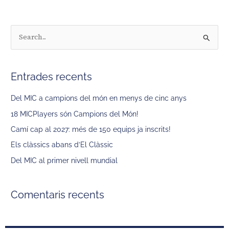
C
e
r
Entrades recents
c
a
Del MIC a campions del món en menys de cinc anys
:
18 MICPlayers són Campions del Món!
Camí cap al 2027: més de 150 equips ja inscrits!
Els clàssics abans d’El Clàssic
Del MIC al primer nivell mundial
Comentaris recents