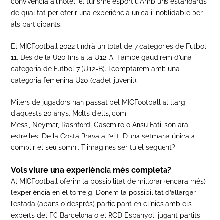
convivència a l’hotel, el turisme esportiu.Amb uns estàndards
de qualitat per oferir una experiència única i inoblidable per
als participants.
El MICFootball 2022 tindrà un total de 7 categories de Futbol
11. Des de la U20 fins a la U12-A. També gaudirem d’una
categoria de Futbol 7 (U12-B). I comptarem amb una
categoria femenina U20 (cadet-juvenil).
Milers de jugadors han passat pel MICFootball al llarg
d’aquests 20 anys. Molts d’ells, com
Messi, Neymar, Rashford, Casemiro o Ansu Fati, són ara
estrelles. De la Costa Brava a l’elit. D’una setmana única a
complir el seu somni. T’imagines ser tu el següent?
Vols viure una experiència més completa?
Al MICFootball oferim la possibilitat de millorar (encara més)
l’experiència en el torneig. Donem la possibilitat d’allargar
l’estada (abans o després) participant en clínics amb els
experts del FC Barcelona o el RCD Espanyol, jugant partits