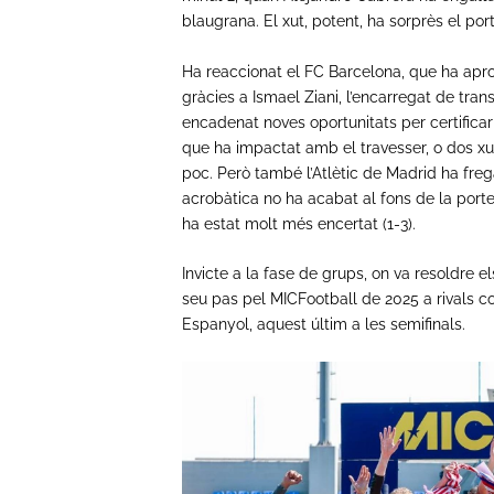
blaugrana. El xut, potent, ha sorprès el port
Ha reaccionat el FC Barcelona, que ha apr
gràcies a Ismael Ziani, l’encarregat de tr
encadenat noves oportunitats per certifica
que ha impactat amb el travesser, o dos xut
poc. Però també l’Atlètic de Madrid ha fre
acrobàtica no ha acabat al fons de la porte
ha estat molt més encertat (1-3).
Invicte a la fase de grups, on va resoldre els
seu pas pel MICFootball de 2025 a rivals 
Espanyol, aquest últim a les semifinals.