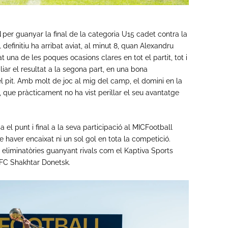
d
per guanyar la final de la categoria U15 cadet contra la
definitiu ha arribat aviat, al minut 8, quan Alexandru
at una de les poques ocasions clares en tot el partit, tot i
iar el resultat a la segona part, en una bona
l pit. Amb molt de joc al mig del camp, el domini en la
ic, que pràcticament no ha vist perillar el seu avantatge
 el punt i final a la seva participació al MICFootball
 haver encaixat ni un sol gol en tota la competició.
 eliminatòries guanyant rivals com el Kaptiva Sports
 FC Shakhtar Donetsk.