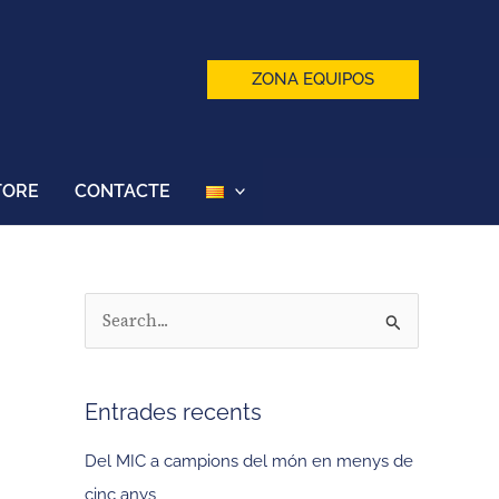
ZONA EQUIPOS
TORE
CONTACTE
C
e
r
Entrades recents
c
a
Del MIC a campions del món en menys de
:
cinc anys