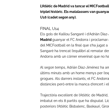
L’Atlètic de Madrid va tancar el MICFootba
triplet històric. Els matalassers van guanyar
U16 (cadet segon any).
FINAL U14
Els gols de Kalilou Sangaré i d’Adrián Díaz
Madrid
guanyar el FC Andorra i proclamar-
del MICFootball en la final que s’ha jugat 
Sangaré ha trencat l’equilibri al rematar de
Andorra amb un córner enverinat que no ha
Al segon temps, Adrián Díaz-Jiménez ha amp
últims minuts amb un home menys per l’expu
grogues. Als darrers instants, el FC Andorr
distàncies però entre la manca d’encert i el
Trajectòria excel·lent de l’Atlètic de Madrid
imbatut en els 8 partits que ha disputat. Lí
posteriors l’Atlètic Bisbalenc, Baskauri, Gir