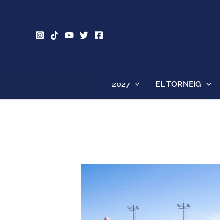
Vés
al
contingut
2027
EL TORNEIG