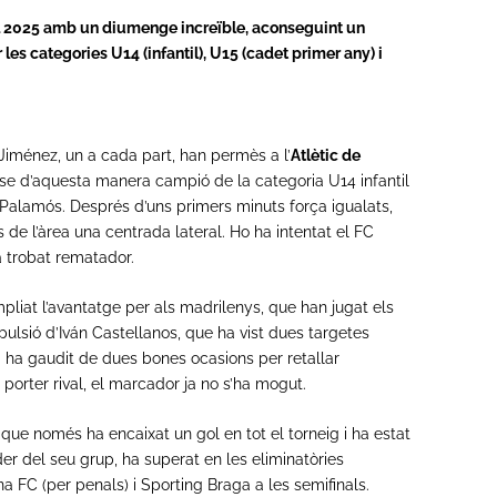
ll 2025 amb un diumenge increïble, aconseguint un
 les categories U14 (infantil), U15 (cadet primer any) i
-Jiménez, un a cada part, han permès a l’
Atlètic de
se d’aquesta manera campió de la categoria U14 infantil
a Palamós. Després d’uns primers minuts força igualats,
s de l’àrea una centrada lateral. Ho ha intentat el FC
 trobat rematador.
liat l’avantatge per als madrilenys, que han jugat els
lsió d’Iván Castellanos, que ha vist dues targetes
a ha gaudit de dues bones ocasions per retallar
 porter rival, el marcador ja no s’ha mogut.
, que només ha encaixat un gol en tot el torneig i ha estat
der del seu grup, ha superat en les eliminatòries
ona FC (per penals) i Sporting Braga a les semifinals.