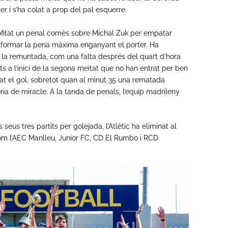
er i s’ha colat a prop del pal esquerre.
ofitat un penal comès sobre Michal Zuk per empatar
ansformar la pena màxima enganyant el porter. Ha
r la remuntada, com una falta després del quart d’hora
s a l’inici de la segona meitat que no han entrat per ben
gat el gol, sobretot quan al minut 35 una rematada
ria de miracle. A la tanda de penals, l’equip madrileny
 seus tres partits per golejada, l’Atlètic ha eliminat al
com l’AEC Manlleu, Junior FC, CD El Rumbo i RCD