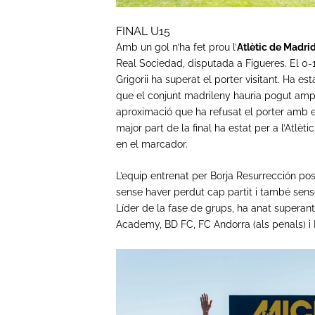
FINAL U15
Amb un gol n’ha fet prou l’
Atlètic de Madri
Real Sociedad, disputada a Figueres. El 0-1 
Grigorii ha superat el porter visitant. Ha est
que el conjunt madrileny hauria pogut ampl
aproximació que ha refusat el porter amb e
major part de la final ha estat per a l’Atlèt
en el marcador.
L’equip entrenat per Borja Resurrección posa
sense haver perdut cap partit i també sense
Líder de la fase de grups, ha anat superant
Academy, BD FC, FC Andorra (als penals) i