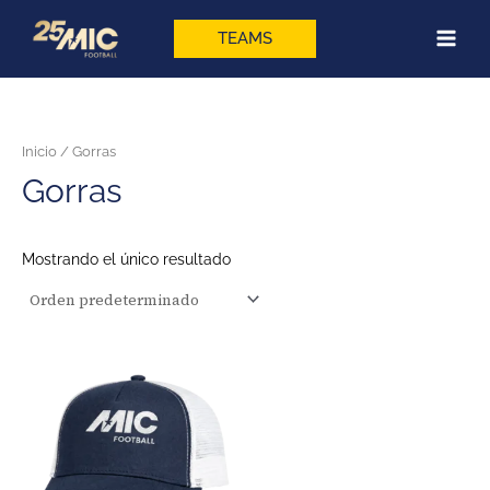
Ir
al
TEAMS
contenido
Inicio
/ Gorras
Gorras
Mostrando el único resultado