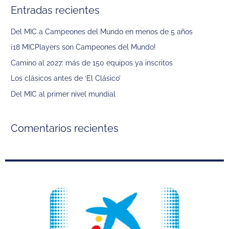
Entradas recientes
c
a
Del MIC a Campeones del Mundo en menos de 5 años
r
¡18 MICPlayers son Campeones del Mundo!
p
Camino al 2027: más de 150 equipos ya inscritos
o
Los clásicos antes de ‘El Clásico’
r
Del MIC al primer nivel mundial
:
Comentarios recientes