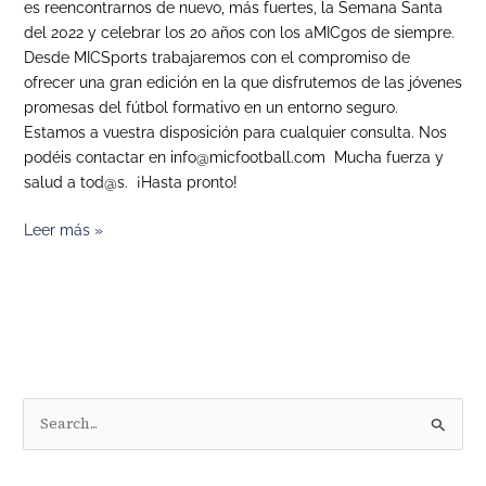
es reencontrarnos de nuevo, más fuertes, la Semana Santa
del 2022 y celebrar los 20 años con los aMICgos de siempre.
Desde MICSports trabajaremos con el compromiso de
ofrecer una gran edición en la que disfrutemos de las jóvenes
promesas del fútbol formativo en un entorno seguro.
Estamos a vuestra disposición para cualquier consulta. Nos
podéis contactar en info@micfootball.com Mucha fuerza y
salud a tod@s. ¡Hasta pronto!
Leer más »
B
u
s