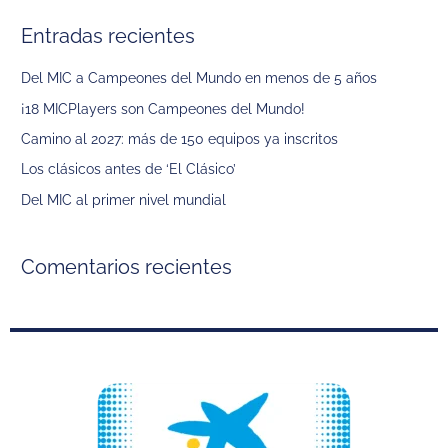
s
Entradas recientes
c
a
Del MIC a Campeones del Mundo en menos de 5 años
r
¡18 MICPlayers son Campeones del Mundo!
p
Camino al 2027: más de 150 equipos ya inscritos
o
Los clásicos antes de ‘El Clásico’
r
Del MIC al primer nivel mundial
:
Comentarios recientes