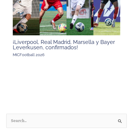
¡Liverpool, Real Madrid, Marsella y Bayer
Leverkusen, confirmados!
MICFootball 2026
B
u