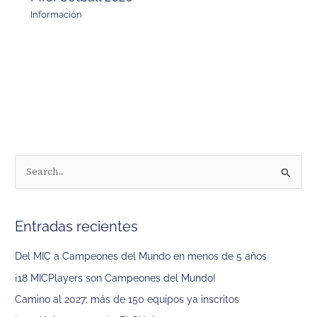
Información
B
u
s
Entradas recientes
c
a
Del MIC a Campeones del Mundo en menos de 5 años
r
¡18 MICPlayers son Campeones del Mundo!
p
Camino al 2027: más de 150 equipos ya inscritos
o