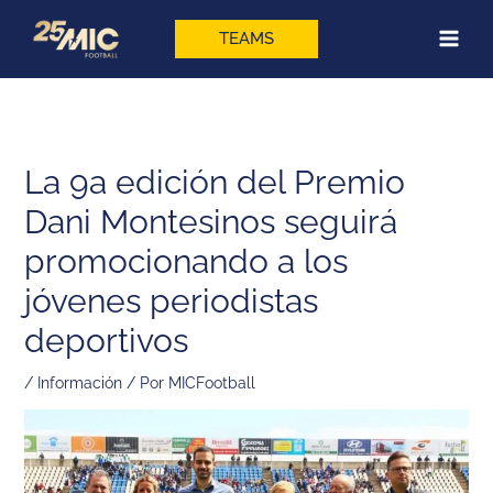
Ir
al
TEAMS
contenido
La 9a edición del Premio
Dani Montesinos seguirá
promocionando a los
jóvenes periodistas
deportivos
/
Información
/ Por
MICFootball