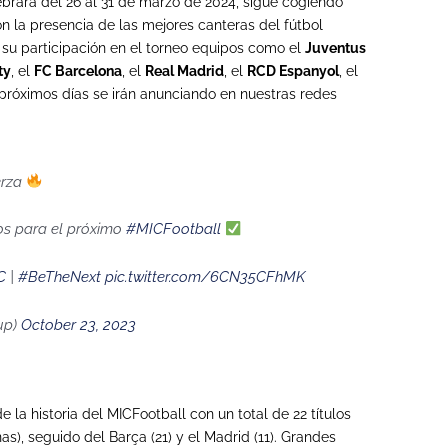
ebrará del 26 al 31 de marzo de 2024, sigue cogiendo
con la presencia de las mejores canteras del fútbol
 su participación en el torneo equipos como el
Juventus
ty
, el
FC Barcelona
, el
Real Madrid
, el
RCD Espanyol
, el
s próximos días se irán anunciando en nuestras redes
erza
s para el próximo
#MICFootball
C
|
#BeTheNext
pic.twitter.com/6CN35CFhMK
up)
October 23, 2023
la historia del MICFootball con un total de 22 títulos
), seguido del Barça (21) y el Madrid (11). Grandes