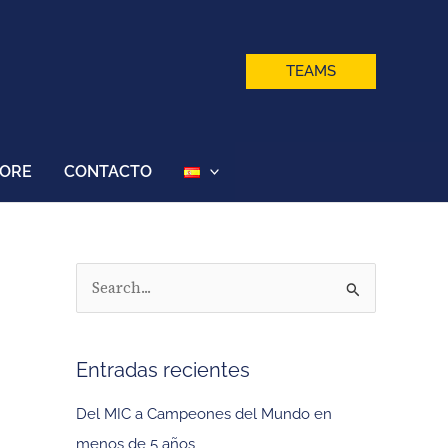
TEAMS
TORE
CONTACTO
B
u
s
Entradas recientes
c
a
Del MIC a Campeones del Mundo en
r
menos de 5 años