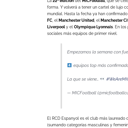
La
22ª edición
del
MICFootball
, que se cel
forma. Y volverá a tener un cartel de lujo 
mundial. Hasta la fecha ya han confirmado
FC
, el
Manchester United
, el
Manchester Ci
Liverpool
y el
Olympique Lyonnais
. En lo
sociales más equipos de primer nivel.
Empezamos la semana con fu
equipos top más confirmado
La que se viene…
#WeAreMI
— MICFootball (@micfootballc
El RCD Espanyol es el club más laureado de 
(sumando categorías masculinas y femeninas