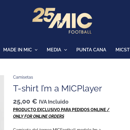
MADE IN MIC
MEDIA
PUNTA CANA
MICS
Camisetas
T-
shirt
T-shirt I’m a MICPlayer
I'm
a
25,00
€
IVA Incluido
MICPlayer
PRODUCTO EXCLUSIVO PARA PEDIDOS ONLINE /
cantidad
ONLY FOR ONLINE ORDERS