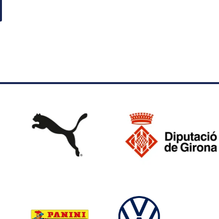
página
de
producto