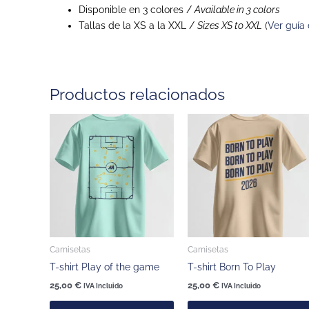
Disponible en 3 colores /
Available in 3 colors
Tallas de la XS a la XXL /
Sizes XS to XXL
(
Ver guía 
Productos relacionados
Este
producto
tiene
múltiples
variantes.
Las
opciones
se
pueden
Camisetas
Camisetas
elegir
T-shirt Play of the game
T-shirt Born To Play
en
25,00
€
25,00
€
IVA Incluido
IVA Incluido
la