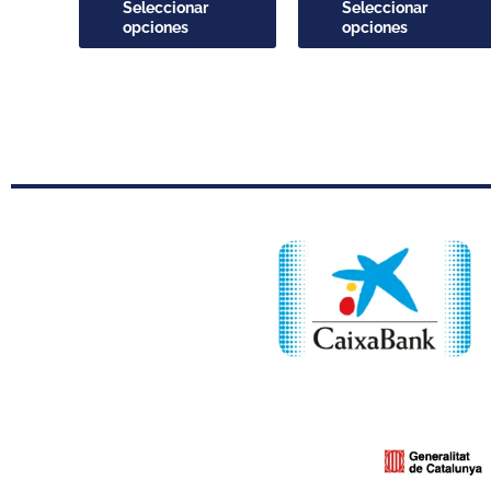
página
Seleccionar
Seleccionar
opciones
opciones
de
producto