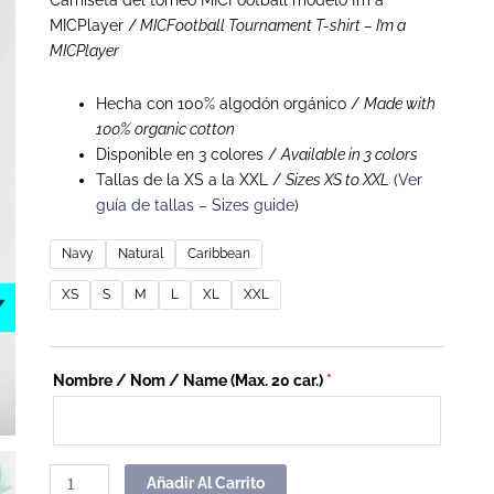
Camiseta del torneo MICFootball modelo I’m a
MICPlayer /
MICFootball Tournament T-shirt – I’m a
MICPlayer
Hecha con 100% algodón orgánico /
Made with
100% organic cotton
Disponible en 3 colores /
Available in 3 colors
Tallas de la XS a la XXL /
Sizes XS to XXL
(
Ver
guía de tallas – Sizes guide
)
Navy
Natural
Caribbean
XS
S
M
L
XL
XXL
Nombre / Nom / Name (Max. 20 car.)
*
Añadir Al Carrito