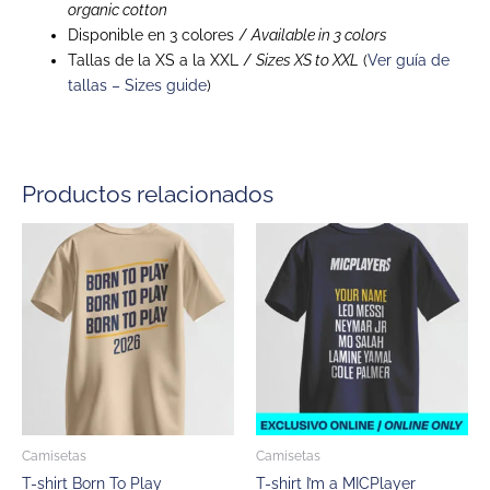
organic cotton
Disponible en 3 colores /
Available in 3 colors
Tallas de la XS a la XXL /
Sizes XS to XXL
(
Ver guía de
tallas – Sizes guide
)
Productos relacionados
Este
Este
producto
product
tiene
tiene
múltiples
múltiple
variantes.
variantes
Las
Las
opciones
opcione
se
se
pueden
pueden
Camisetas
Camisetas
elegir
elegir
T-shirt Born To Play
T-shirt I’m a MICPlayer
en
en