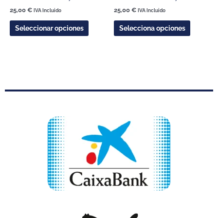
la
la
25,00
€
25,00
€
IVA Incluido
IVA Incluido
página
página
Seleccionar opciones
Selecciona opciones
de
de
producto
product