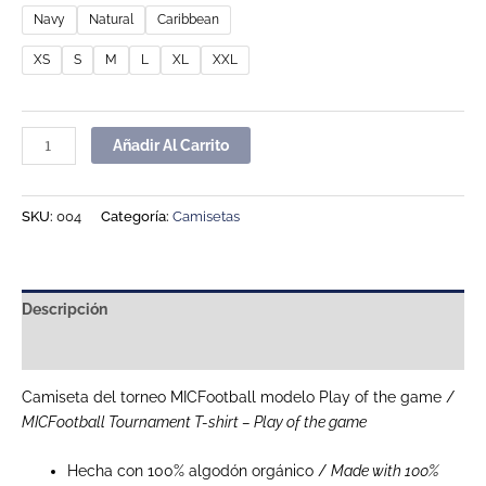
Navy
Natural
Caribbean
XS
S
M
L
XL
XXL
Añadir Al Carrito
SKU:
004
Categoría:
Camisetas
Descripción
Información adicional
Camiseta del torneo MICFootball modelo Play of the game /
MICFootball Tournament T-shirt – Play of the game
Hecha con 100% algodón orgánico /
Made with 100%