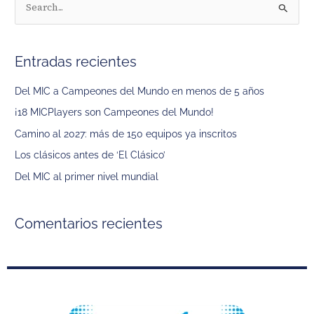
B
u
s
Entradas recientes
c
a
Del MIC a Campeones del Mundo en menos de 5 años
r
¡18 MICPlayers son Campeones del Mundo!
p
Camino al 2027: más de 150 equipos ya inscritos
o
Los clásicos antes de ‘El Clásico’
r
Del MIC al primer nivel mundial
:
Comentarios recientes