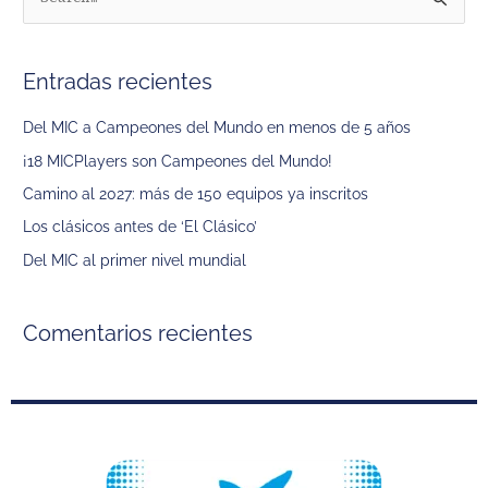
B
u
s
Entradas recientes
c
a
Del MIC a Campeones del Mundo en menos de 5 años
r
¡18 MICPlayers son Campeones del Mundo!
p
Camino al 2027: más de 150 equipos ya inscritos
o
Los clásicos antes de ‘El Clásico’
r
Del MIC al primer nivel mundial
:
Comentarios recientes