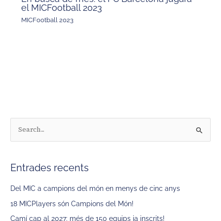
el MICFootball 2023
MICFootball 2023
C
e
r
Entrades recents
c
a
Del MIC a campions del món en menys de cinc anys
:
18 MICPlayers són Campions del Món!
Camí cap al 2027: més de 150 equips ja inscrits!