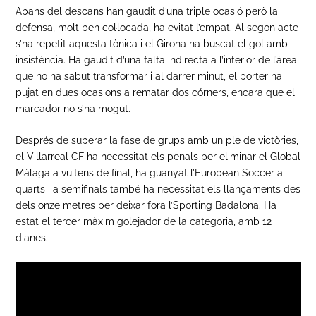
Abans del descans han gaudit d’una triple ocasió però la
defensa, molt ben col·locada, ha evitat l’empat. Al segon acte
s’ha repetit aquesta tònica i el Girona ha buscat el gol amb
insistència. Ha gaudit d’una falta indirecta a l’interior de l’àrea
que no ha sabut transformar i al darrer minut, el porter ha
pujat en dues ocasions a rematar dos córners, encara que el
marcador no s’ha mogut.
Després de superar la fase de grups amb un ple de victòries,
el Villarreal CF ha necessitat els penals per eliminar el Global
Màlaga a vuitens de final, ha guanyat l’European Soccer a
quarts i a semifinals també ha necessitat els llançaments des
dels onze metres per deixar fora l’Sporting Badalona. Ha
estat el tercer màxim golejador de la categoria, amb 12
dianes.