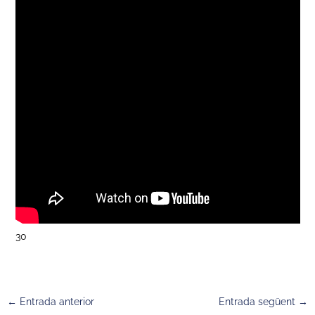
30
←
Entrada anterior
Entrada següent
→