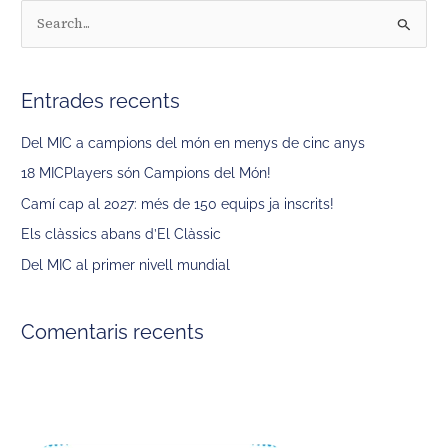
C
e
r
Entrades recents
c
a
Del MIC a campions del món en menys de cinc anys
:
18 MICPlayers són Campions del Món!
Camí cap al 2027: més de 150 equips ja inscrits!
Els clàssics abans d’El Clàssic
Del MIC al primer nivell mundial
Comentaris recents