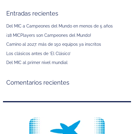
s
Entradas recientes
c
a
Del MIC a Campeones del Mundo en menos de 5 años
r
¡18 MICPlayers son Campeones del Mundo!
p
Camino al 2027: más de 150 equipos ya inscritos
o
Los clásicos antes de ‘El Clásico’
r
Del MIC al primer nivel mundial
:
Comentarios recientes