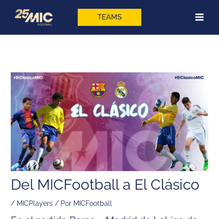
Ir
al
TEAMS
contenido
Del MICFootball a El Clásico
/
MICPlayers
/ Por
MICFootball