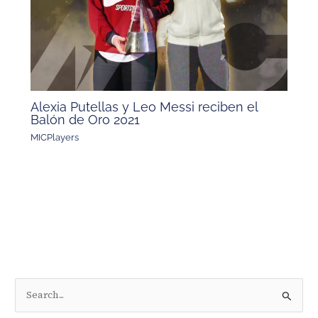
Alexia Putellas y Leo Messi reciben el
Balón de Oro 2021
MICPlayers
B
u