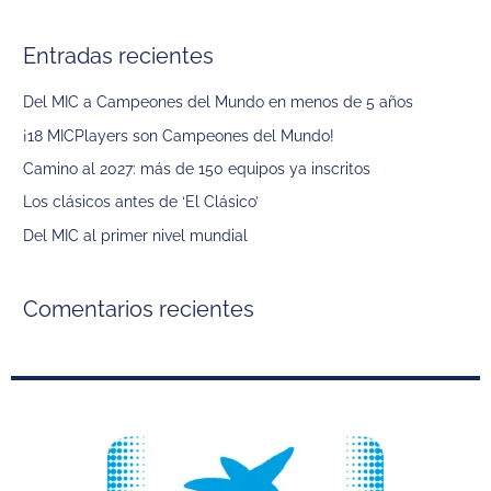
u
s
Entradas recientes
c
a
Del MIC a Campeones del Mundo en menos de 5 años
r
¡18 MICPlayers son Campeones del Mundo!
p
Camino al 2027: más de 150 equipos ya inscritos
o
Los clásicos antes de ‘El Clásico’
r
Del MIC al primer nivel mundial
:
Comentarios recientes