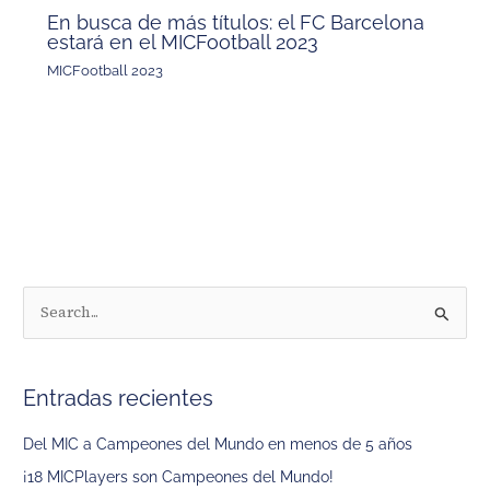
En busca de más títulos: el FC Barcelona
estará en el MICFootball 2023
MICFootball 2023
B
u
s
Entradas recientes
c
a
Del MIC a Campeones del Mundo en menos de 5 años
r
¡18 MICPlayers son Campeones del Mundo!