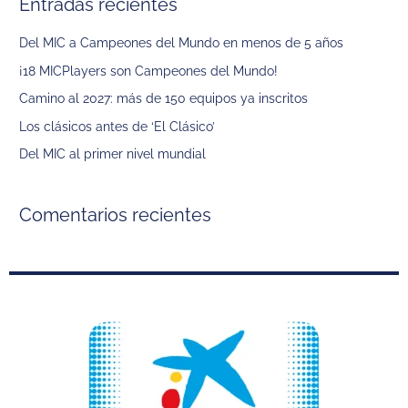
Entradas recientes
c
a
Del MIC a Campeones del Mundo en menos de 5 años
r
¡18 MICPlayers son Campeones del Mundo!
p
Camino al 2027: más de 150 equipos ya inscritos
o
Los clásicos antes de ‘El Clásico’
r
Del MIC al primer nivel mundial
:
Comentarios recientes