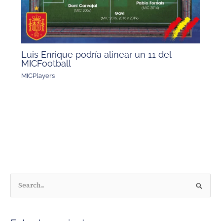
Luis Enrique podría alinear un 11 del
MICFootball
MICPlayers
B
u
s