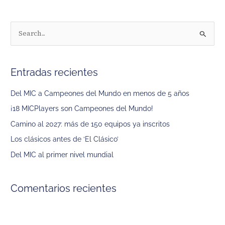
B
u
s
Entradas recientes
c
a
Del MIC a Campeones del Mundo en menos de 5 años
r
¡18 MICPlayers son Campeones del Mundo!
p
Camino al 2027: más de 150 equipos ya inscritos
o
Los clásicos antes de ‘El Clásico’
r
Del MIC al primer nivel mundial
:
Comentarios recientes