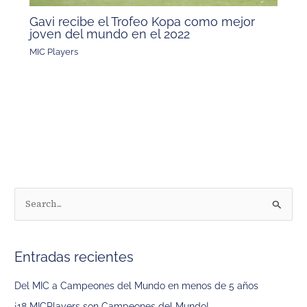
Gavi recibe el Trofeo Kopa como mejor
joven del mundo en el 2022
MIC Players
B
u
s
Entradas recientes
c
a
Del MIC a Campeones del Mundo en menos de 5 años
r
¡18 MICPlayers son Campeones del Mundo!