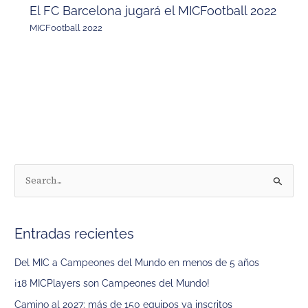
El FC Barcelona jugará el MICFootball 2022
MICFootball 2022
B
u
s
Entradas recientes
c
a
Del MIC a Campeones del Mundo en menos de 5 años
r
¡18 MICPlayers son Campeones del Mundo!
p
Camino al 2027: más de 150 equipos ya inscritos